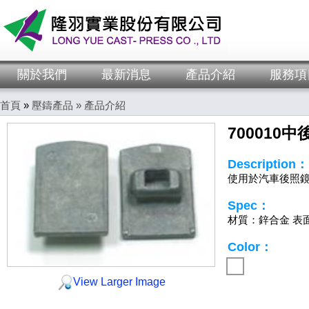
關於我們
最新消息
產品介紹
服務項
首頁
»
壓鑄產品 »
產品介紹
700010
Description：
使用於汽車後照
Spec：
材質：鋅合金 表
Color：
View Larger Image